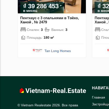
₫ 39 286 453
₫ 3
в месяц
в мес
Пентхаус с 3 спальнями в Тэйхо,
Пентхау
Ханой , № 2479
Ханой ,
Спален:
3
Ванных:
3
Спа
Площадь:
180 м²
Пло
Tan Long Homes
НАВИГА
Главная
Застройщ
© Vietnam Realestate 2026. Все права