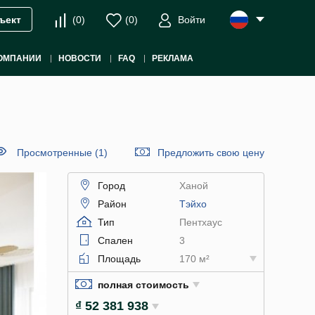
(
0
)
(
0
)
Войти
ъект
ОМПАНИИ
НОВОСТИ
FAQ
РЕКЛАМА
Просмотренные (1)
Предложить свою цену
Город
Ханой
Район
Тэйхо
Тип
Пентхаус
Спален
3
Площадь
170 м²
полная стоимость
₫ 52 381 938