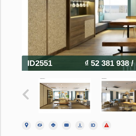
ID2551
₫ 52 381 938
/