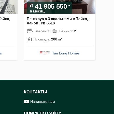
₫ 41 905 550
в месяц
Тэйхо,
Пентхаус с 3 спальнями в Тэйхо,
Ханой , № 6618
Спален:
3
Ванных:
2
Площадь:
200 м²
s
Tan Long Homes
КОНТАКТЫ
Напишите нам
ПОИСК ПО САЙТУ