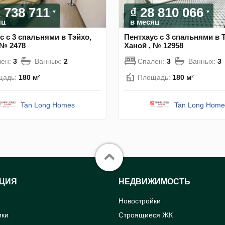
2 738 711
₫ 28 810 066
яц
в месяц
с с 3 спальнями в Тэйхо,
Пентхаус с 3 спальнями в 
 № 2478
Ханой , № 12958
лен:
3
Ванных:
2
Спален:
3
Ванных:
3
щадь:
180 м²
Площадь:
180 м²
Tan Long Homes
Tan Long Home
ЦИЯ
НЕДВИЖИМОСТЬ
Новостройки
ики
Строящиеся ЖК