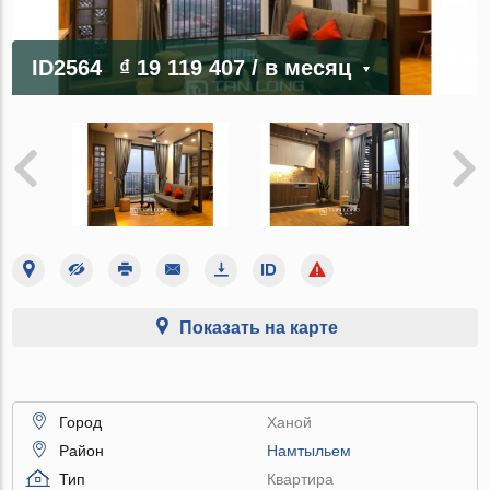
ID2564
₫ 19 119 407
/ в месяц
Показать на карте
Город
Ханой
Район
Намтыльем
Тип
Квартира