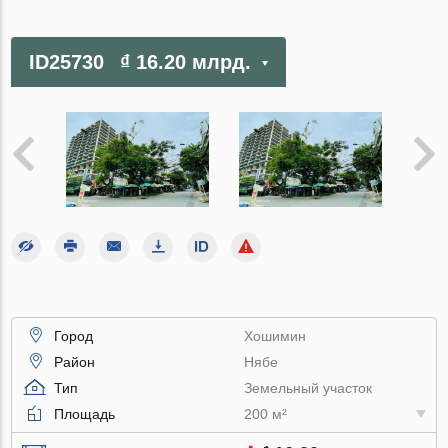
ID25730
₫ 16.20 млрд.
Город
Хошимин
Район
Нябе
Тип
Земельный участок
Площадь
200 м²