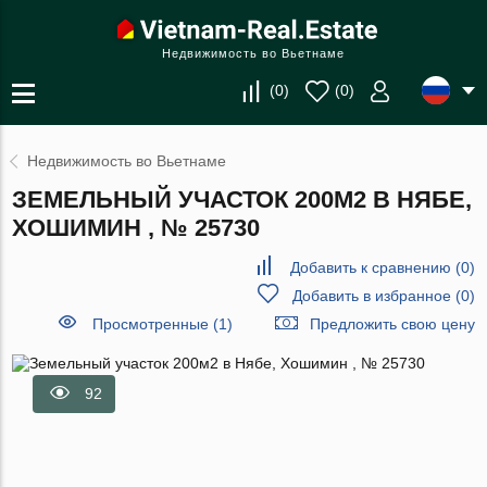
Недвижимость во Вьетнаме
(
0
)
(
0
)
Недвижимость во Вьетнаме
ЗЕМЕЛЬНЫЙ УЧАСТОК 200М2 В НЯБЕ,
ХОШИМИН , № 25730
Добавить к сравнению
(
0
)
Добавить в избранное
(
0
)
Просмотренные (1)
Предложить свою цену
92