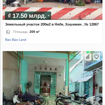
₫ 17.50 млрд.
Земельный участок 200м2 в Нябе, Хошимин , № 12867
Площадь:
200 м²
Bao Bao Land