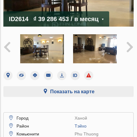
ID2614
₫ 39 286 453
/ в месяц
Показать на карте
Город
Ханой
Район
Тэйхо
Комьюнити
Phu Thuong