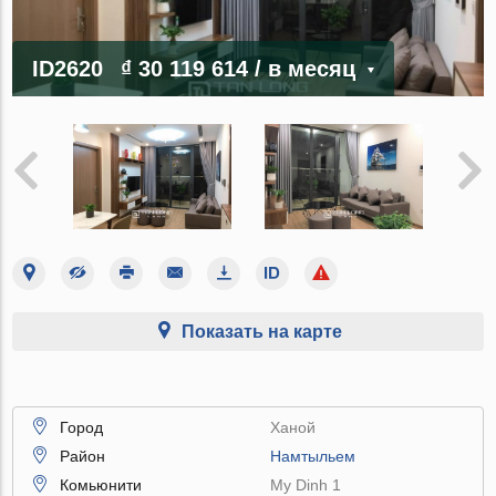
ID2620
₫ 30 119 614
/ в месяц
Показать на карте
Город
Ханой
Район
Намтыльем
Комьюнити
My Dinh 1