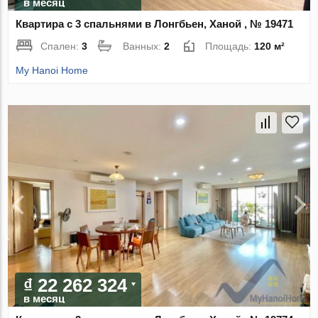
в месяц
Квартира с 3 спальнями в Лонгбьен, Ханой , № 19471
Спален:
3
Ванных:
2
Площадь:
120 м²
My Hanoi Home
₫ 22 262 324
в месяц