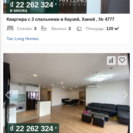
₫ 22 262 324
в месяц
Квартира с 3 спальнями в Каузяй, Ханой , № 4777
Спален:
3
Ванных:
2
Площадь:
120 м²
Tan Long Homes
₫ 22 262 324