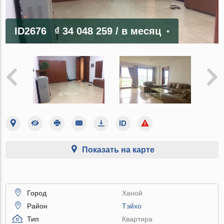
ID2676
₫ 34 048 259
/ в месяц
Показать на карте
Город
Ханой
Район
Тэйхо
Тип
Квартира