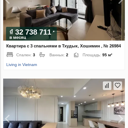
₫ 32 738 711
в месяц
Квартира с 3 спальнями в Тхудык, Хошимин , № 26984
Спален:
3
Ванных:
2
Площадь:
95 м²
Living in Vietnam