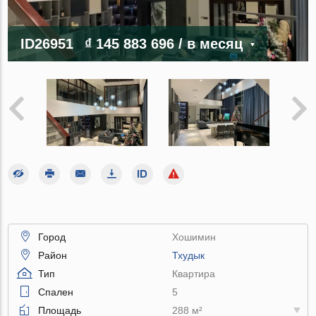
ID26951
₫ 145 883 696
/ в месяц
Город
Хошимин
Район
Тхудык
Тип
Квартира
Спален
5
Площадь
288 м²