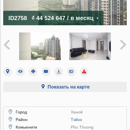
ID2758
₫ 44 524 647
/ в месяц
Показать на карте
Город
Ханой
Район
Тэйхо
Комьюнити
Phu Thuong