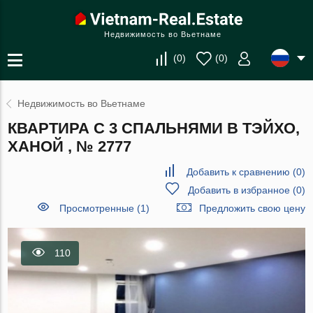
Недвижимость во Вьетнаме
(
0
)
(
0
)
Недвижимость во Вьетнаме
КВАРТИРА С 3 СПАЛЬНЯМИ В ТЭЙХО,
ХАНОЙ , № 2777
Добавить к сравнению
(
0
)
Добавить в избранное
(
0
)
Просмотренные (1)
Предложить свою цену
110