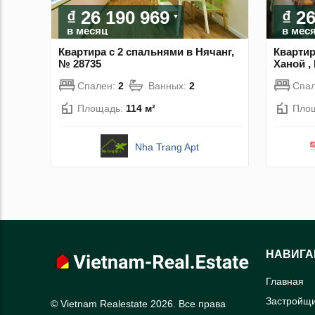
₫ 26 190 969
₫ 2
в месяц
в мес
Квартира с 2 спальнями в Нячанг,
Квартир
№ 28735
Ханой ,
Спален:
2
Ванных:
2
Спа
Площадь:
114 м²
Пло
Nha Trang Apt
НАВИГА
Главная
Застройщ
© Vietnam Realestate 2026. Все права