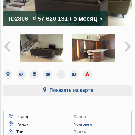
ID2806
₫ 57 620 131
/ в месяц
Показать на карте
Город
Ханой
Район
Лонгбьен
Тип
Вилла