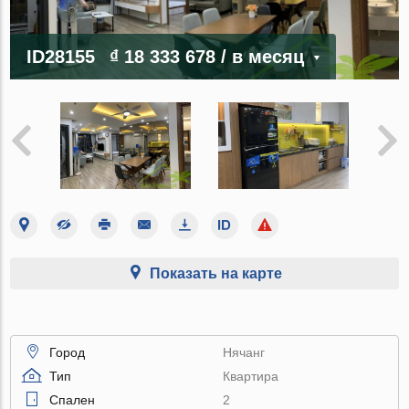
ID28155
₫ 18 333 678
/ в месяц
Показать на карте
Город
Нячанг
Тип
Квартира
Спален
2