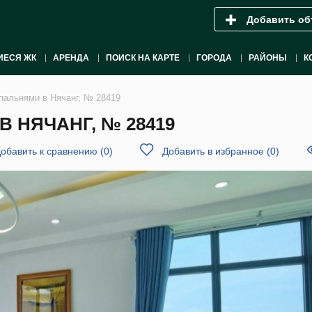
Добавить об
ИЕСЯ ЖК
АРЕНДА
ПОИСК НА КАРТЕ
ГОРОДА
РАЙОНЫ
К
спальнями в Нячанг, № 28419
В НЯЧАНГ, № 28419
обавить к сравнению
(
0
)
Добавить в избранное
(
0
)