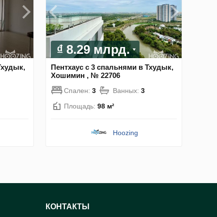
₫ 8.29 млрд.
Тхудык,
Пентхаус с 3 спальнями в Тхудык,
Хошимин , № 22706
Спален:
3
Ванных:
3
Площадь:
98 м²
Hoozing
КОНТАКТЫ