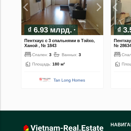
₫ 6.93 млрд.
₫ 3
Пентхаус с 3 спальнями в Тэйхо,
Пентхау
Ханой , № 1843
№ 2863
Спален:
3
Ванных:
3
Спа
Площадь:
180 м²
Пло
Tan Long Homes
НАВИГА