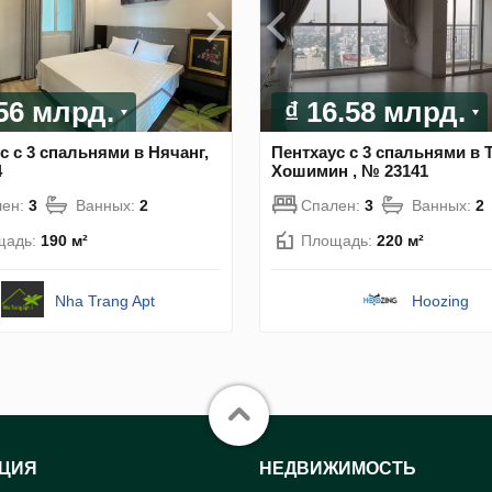
.56 млрд.
₫ 16.58 млрд.
с с 3 спальнями в Нячанг,
Пентхаус с 3 спальнями в 
4
Хошимин , № 23141
лен:
3
Ванных:
2
Спален:
3
Ванных:
2
щадь:
190 м²
Площадь:
220 м²
Nha Trang Apt
Hoozing
ЦИЯ
НЕДВИЖИМОСТЬ