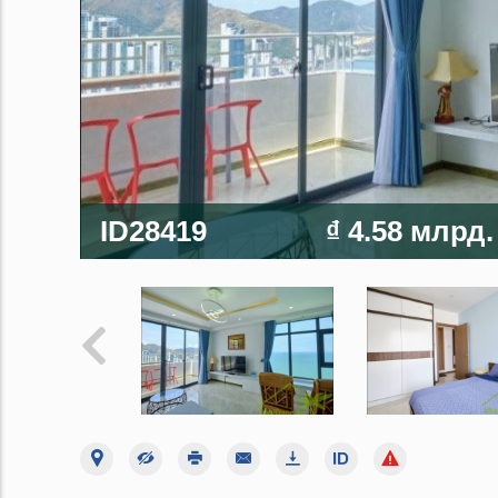
ID28419
₫ 4.58 млрд