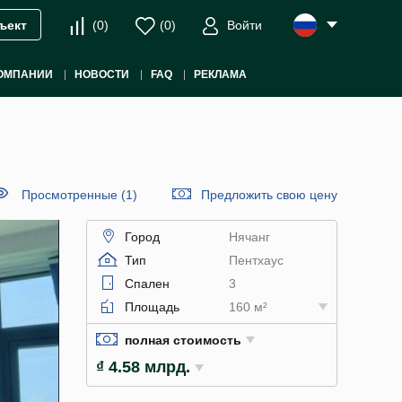
(
0
)
(
0
)
Войти
ъект
ОМПАНИИ
НОВОСТИ
FAQ
РЕКЛАМА
Просмотренные (1)
Предложить свою цену
Город
Нячанг
Тип
Пентхаус
Спален
3
Площадь
160 м²
полная стоимость
₫ 4.58 млрд.