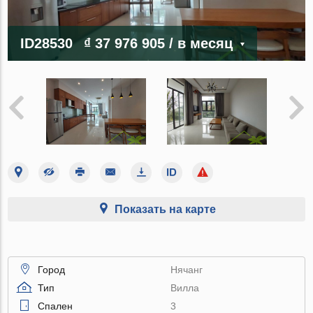
ID28530
₫ 37 976 905
/ в месяц
Показать на карте
Город
Нячанг
Тип
Вилла
Спален
3