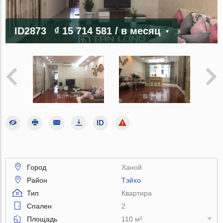
ID2873
₫ 15 714 581
/ в месяц
Город
Ханой
Район
Тэйхо
Тип
Квартира
Спален
2
Площадь
110 м²