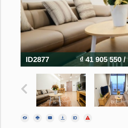
ID2877
₫ 41 905 550
/