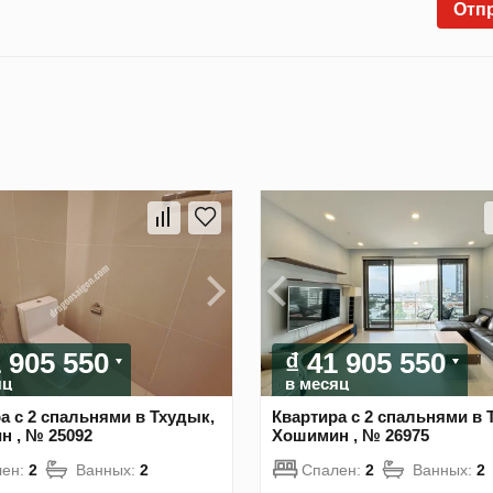
Отп
1 905 550
₫ 41 905 550
яц
в месяц
а с 2 спальнями в Тхудык,
Квартира с 2 спальнями в 
 , № 25092
Хошимин , № 26975
лен:
2
Ванных:
2
Спален:
2
Ванных:
2