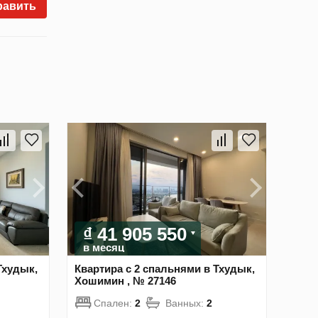
равить
₫ 41 905 550
в месяц
Тхудык,
Квартира с 2 спальнями в Тхудык,
Хошимин , № 27146
Спален:
2
Ванных:
2