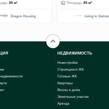
щадь:
85 м²
Площадь:
85 м²
Dragon Housing
Living in Vietn
ЦИЯ
НЕДВИЖИМОСТЬ
Новостройки
ики
Строящиеся ЖК
 недвижимости
Готовые ЖК
карте
Квартиры
вет
Виллы и дома
Земельные участки
Аренда