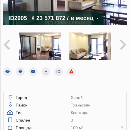
ID2905
₫ 23 571 872
/ в месяц
Город
Ханой
Район
Тханьсуан
Тип
Квартира
Спален
3
Площадь
100 м²