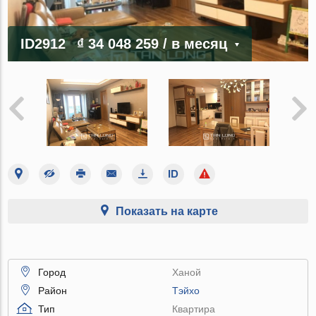
ID2912
₫ 34 048 259
/ в месяц
Показать на карте
Город
Ханой
Район
Тэйхо
Тип
Квартира