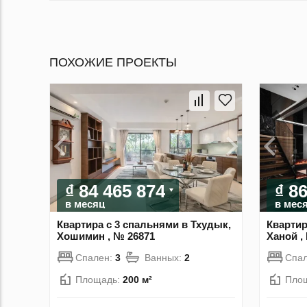
ПОХОЖИЕ ПРОЕКТЫ
₫ 84 465 874
₫ 8
в месяц
в мес
Квартира с 3 спальнями в Тхудык,
Квартир
Хошимин , № 26871
Ханой ,
Спален:
3
Ванных:
2
Спа
Площадь:
200 м²
Пло