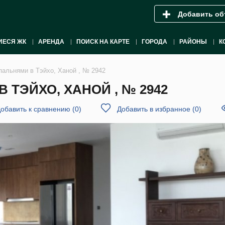
Добавить об
ИЕСЯ ЖК
АРЕНДА
ПОИСК НА КАРТЕ
ГОРОДА
РАЙОНЫ
К
пальнями в Тэйхо, Ханой , № 2942
 ТЭЙХО, ХАНОЙ , № 2942
обавить к сравнению
(
0
)
Добавить в избранное
(
0
)