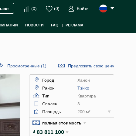
(
0
)
(
0
)
Войти
ъект
ОМПАНИИ
НОВОСТИ
FAQ
РЕКЛАМА
Просмотренные (1)
Предложить свою цену
Город
Ханой
Район
Тэйхо
Тип
Квартира
Спален
3
Площадь
200 м²
полная стоимость
₫ 83 811 100