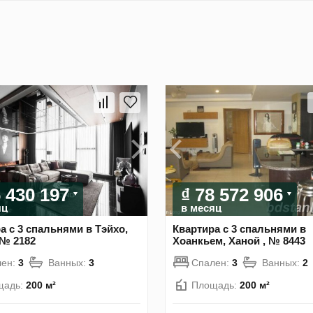
6 430 197
₫ 78 572 906
яц
в месяц
а с 3 спальнями в Тэйхо,
Квартира с 3 спальнями в
 № 2182
Хоанкьем, Ханой , № 8443
лен:
3
Ванных:
3
Спален:
3
Ванных:
2
щадь:
200 м²
Площадь:
200 м²