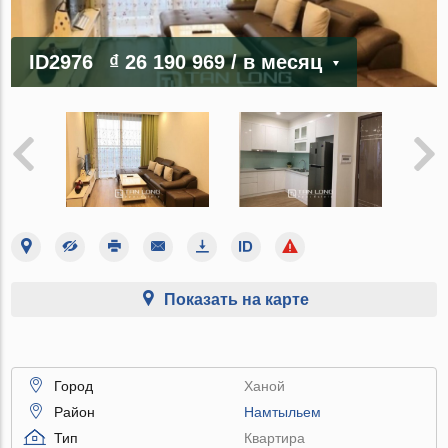
ID2976
₫ 26 190 969
/ в месяц
Показать на карте
Город
Ханой
Район
Намтыльем
Тип
Квартира