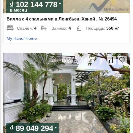
₫ 102 144 778
в месяц
Вилла с 4 спальнями в Лонгбьен, Ханой , № 26494
Спален:
4
Ванных:
4
Площадь:
550 м²
My Hanoi Home
₫ 89 049 294