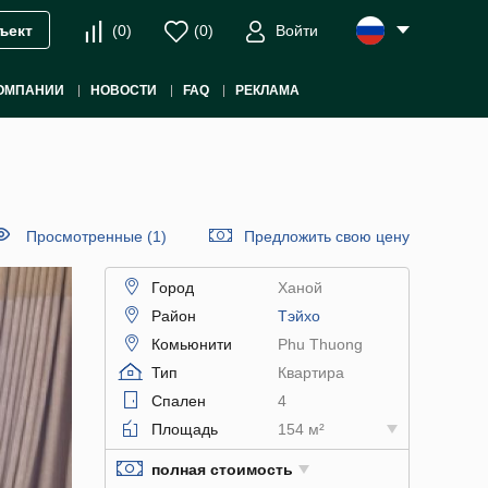
(
0
)
(
0
)
Войти
ъект
ОМПАНИИ
НОВОСТИ
FAQ
РЕКЛАМА
Просмотренные (1)
Предложить свою цену
Город
Ханой
Район
Тэйхо
Комьюнити
Phu Thuong
Тип
Квартира
Спален
4
Площадь
154 м²
полная стоимость