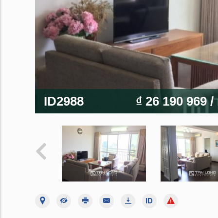
ID2988
₫ 26 190 969
/