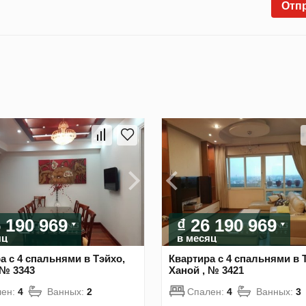
Отп
6 190 969
₫ 26 190 969
яц
в месяц
а с 4 спальнями в Тэйхо,
Квартира с 4 спальнями в 
 № 3343
Ханой , № 3421
лен:
4
Ванных:
2
Спален:
4
Ванных:
3