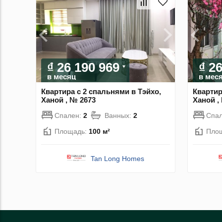
₫ 26 190 969
₫ 2
в месяц
в мес
Квартира с 2 спальнями в Тэйхо,
Квартир
Ханой , № 2673
Ханой ,
Спален:
2
Ванных:
2
Спа
Площадь:
100 м²
Пло
Tan Long Homes