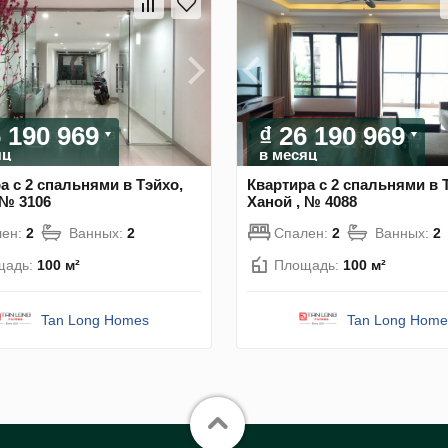
6 190 969
₫ 26 190 969
яц
в месяц
а с 2 спальнями в Тэйхо,
Квартира с 2 спальнями в 
 № 3106
Ханой , № 4088
лен:
2
Ванных:
2
Спален:
2
Ванных:
2
щадь:
100 м²
Площадь:
100 м²
Tan Long Homes
Tan Long Home