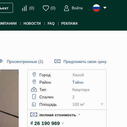
(
0
)
(
0
)
Войти
ъект
ОМПАНИИ
НОВОСТИ
FAQ
РЕКЛАМА
Просмотренные (1)
Предложить свою цену
Город
Ханой
Район
Тэйхо
Тип
Квартира
Спален
2
Площадь
100 м²
полная стоимость
₫ 26 190 969