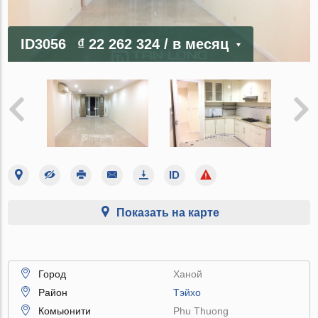
ID3056
₫ 22 262 324
/ в месяц
Показать на карте
Город
Ханой
Район
Тэйхо
Комьюнити
Phu Thuong