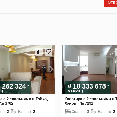
Отп
2 262 324
₫ 18 333 678
яц
в месяц
а с 2 спальнями в Тэйхо,
Квартира с 2 спальнями в 
 № 3762
Ханой , № 7291
лен:
2
Ванных:
2
Спален:
2
Ванных:
2