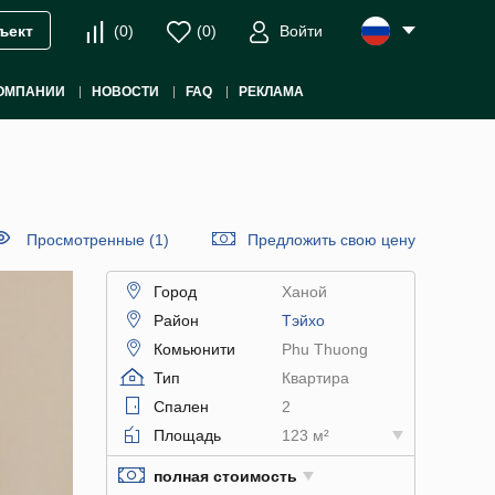
(
0
)
(
0
)
Войти
ъект
ОМПАНИИ
НОВОСТИ
FAQ
РЕКЛАМА
Просмотренные (1)
Предложить свою цену
Город
Ханой
Район
Тэйхо
Комьюнити
Phu Thuong
Тип
Квартира
Спален
2
Площадь
123 м²
полная стоимость