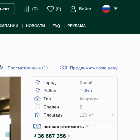
(
0
)
(
0
)
Войти
ъект
ОМПАНИИ
НОВОСТИ
FAQ
РЕКЛАМА
Просмотренные (1)
Предложить свою цену
Город
Ханой
Район
Тэйхо
Тип
Квартира
Спален
2
Площадь
120 м²
полная стоимость
₫ 36 667 356