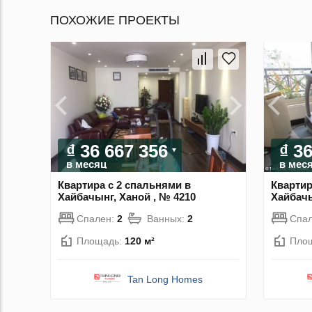
ПОХОЖИЕ ПРОЕКТЫ
₫ 36 667 356
₫ 3
в месяц
в мес
Квартира с 2 спальнями в
Квартир
Хайбачынг, Ханой , № 4210
Хайбачы
Спален:
2
Ванных:
2
Спа
Площадь:
120 м²
Пло
Tan Long Homes