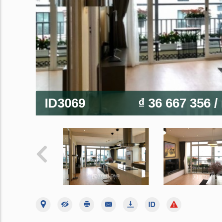
ID3069
₫ 36 667 356
/