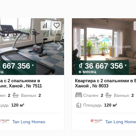
6 667 356
₫ 36 667 356
яц
в месяц
а с 2 спальнями в
Квартира с 2 спальнями в 
нг, Ханой , № 7511
Ханой , № 8033
лен:
2
Ванных:
2
Спален:
2
Ванных:
2
щадь:
120 м²
Площадь:
120 м²
Tan Long Homes
Tan Long Home