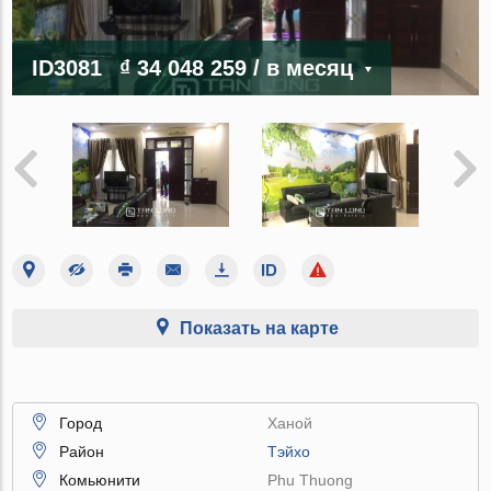
ID3081
₫ 34 048 259
/ в месяц
Показать на карте
Город
Ханой
Район
Тэйхо
Комьюнити
Phu Thuong