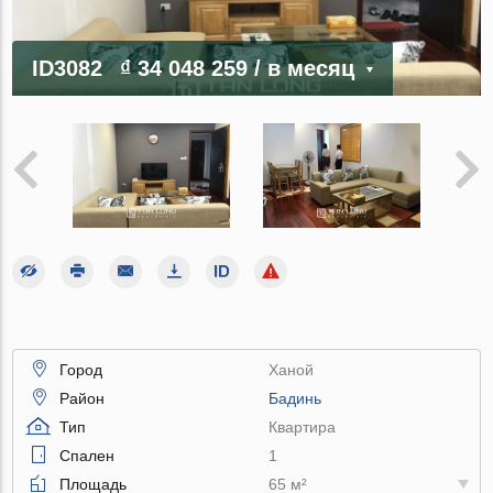
ID3082
₫ 34 048 259
/ в месяц
Город
Ханой
Район
Бадинь
Тип
Квартира
Спален
1
Площадь
65 м²