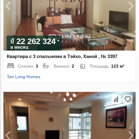
₫ 22 262 324
в месяц
Квартира с 3 спальнями в Тэйхо, Ханой , № 3397
Спален:
3
Ванных:
2
Площадь:
123 м²
Tan Long Homes