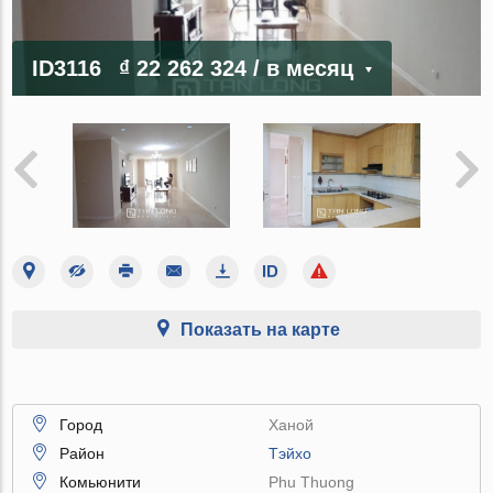
ID3116
₫ 22 262 324
/ в месяц
Показать на карте
Город
Ханой
Район
Тэйхо
Комьюнити
Phu Thuong