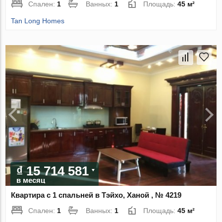
Спален:
1
Ванных:
1
Площадь:
45 м²
Tan Long Homes
₫ 15 714 581
в месяц
Квартира с 1 спальней в Тэйхо, Ханой , № 4219
Спален:
1
Ванных:
1
Площадь:
45 м²