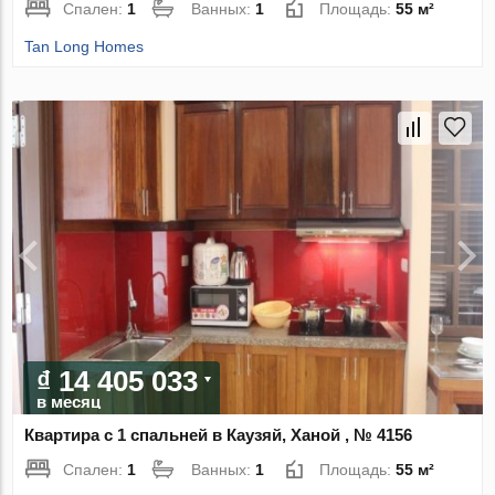
Спален:
1
Ванных:
1
Площадь:
55 м²
Tan Long Homes
₫ 14 405 033
в месяц
Квартира с 1 спальней в Каузяй, Ханой , № 4156
Спален:
1
Ванных:
1
Площадь:
55 м²