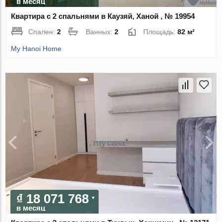
в месяц
Квартира с 2 спальнями в Каузяй, Ханой , № 19954
Спален:
2
Ванных:
2
Площадь:
82 м²
My Hanoi Home
₫ 18 071 768
в месяц