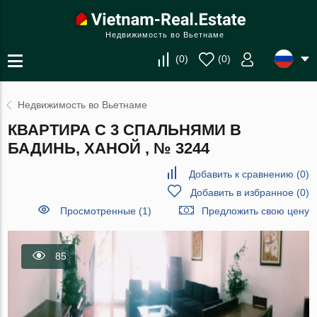
Недвижимость во Вьетнаме
(
0
)
(
0
)
Недвижимость во Вьетнаме
КВАРТИРА С 3 СПАЛЬНЯМИ В
БАДИНЬ, ХАНОЙ , № 3244
Добавить к сравнению
(
0
)
Добавить в избранное
(
0
)
Просмотренные (1)
Предложить свою цену
85