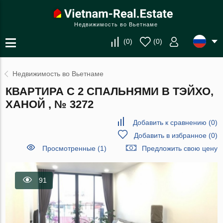
Недвижимость во Вьетнаме
(
0
)
(
0
)
Недвижимость во Вьетнаме
КВАРТИРА С 2 СПАЛЬНЯМИ В ТЭЙХО,
ХАНОЙ , № 3272
Добавить к сравнению
(
0
)
Добавить в избранное
(
0
)
Просмотренные (1)
Предложить свою цену
91