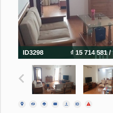
ID3298
₫ 15 714 581
/