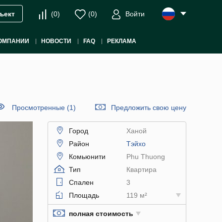
(
0
)
(
0
)
Войти
ъект
ОМПАНИИ
НОВОСТИ
FAQ
РЕКЛАМА
Просмотренные (1)
Предложить свою цену
Город
Ханой
Район
Тэйхо
Комьюнити
Phu Thuong
Тип
Квартира
Спален
3
Площадь
119 м²
полная стоимость