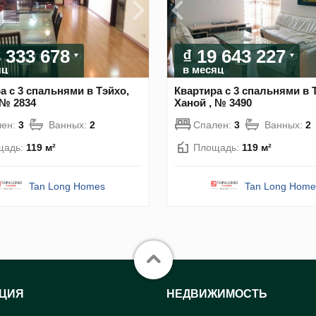
8 333 678
₫ 19 643 227
яц
в месяц
а с 3 спальнями в Тэйхо,
Квартира с 3 спальнями в 
 № 2834
Ханой , № 3490
лен:
3
Ванных:
2
Спален:
3
Ванных:
2
щадь:
119 м²
Площадь:
119 м²
Tan Long Homes
Tan Long Home
ЦИЯ
НЕДВИЖИМОСТЬ