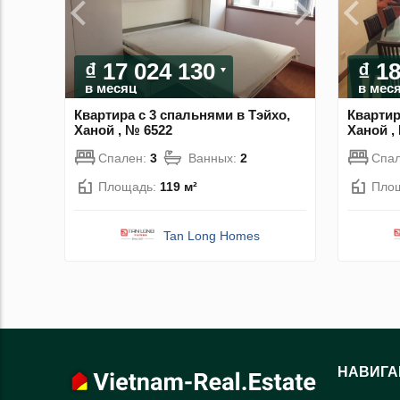
₫ 17 024 130
₫ 1
в месяц
в мес
Квартира с 3 спальнями в Тэйхо,
Квартир
Ханой , № 6522
Ханой ,
Спален:
3
Ванных:
2
Спа
Площадь:
119 м²
Пло
Tan Long Homes
НАВИГА