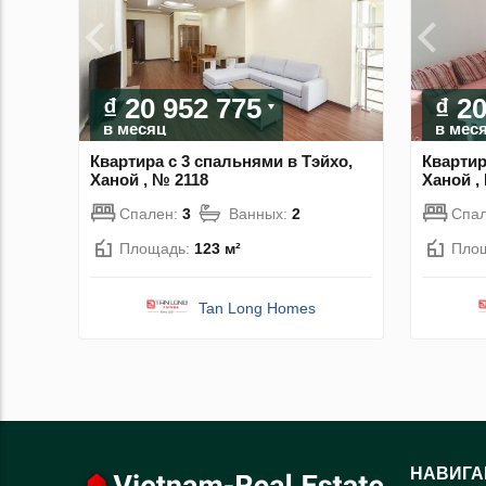
₫ 20 952 775
₫ 2
в месяц
в мес
Квартира с 3 спальнями в Тэйхо,
Квартир
Ханой , № 2118
Ханой ,
Спален:
3
Ванных:
2
Спа
Площадь:
123 м²
Пло
Tan Long Homes
НАВИГА