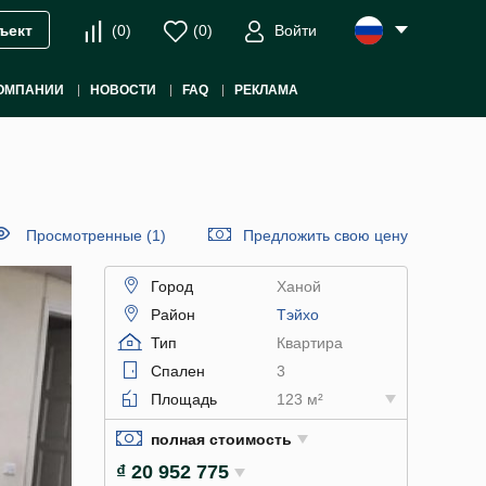
(
0
)
(
0
)
Войти
ъект
ОМПАНИИ
НОВОСТИ
FAQ
РЕКЛАМА
Просмотренные (1)
Предложить свою цену
Город
Ханой
Район
Тэйхо
Тип
Квартира
Спален
3
Площадь
123 м²
полная стоимость
₫ 20 952 775