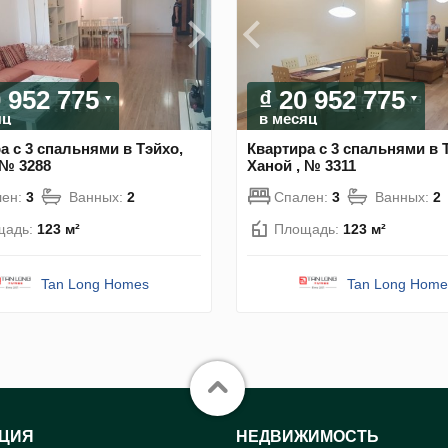
0 952 775
₫ 20 952 775
яц
в месяц
а с 3 спальнями в Тэйхо,
Квартира с 3 спальнями в 
 № 3288
Ханой , № 3311
лен:
3
Ванных:
2
Спален:
3
Ванных:
2
щадь:
123 м²
Площадь:
123 м²
Tan Long Homes
Tan Long Home
ЦИЯ
НЕДВИЖИМОСТЬ