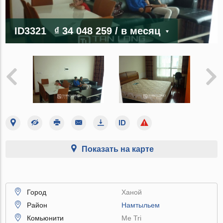
ID3321
₫ 34 048 259
/ в месяц
Показать на карте
Город
Ханой
Район
Намтыльем
Комьюнити
Me Tri