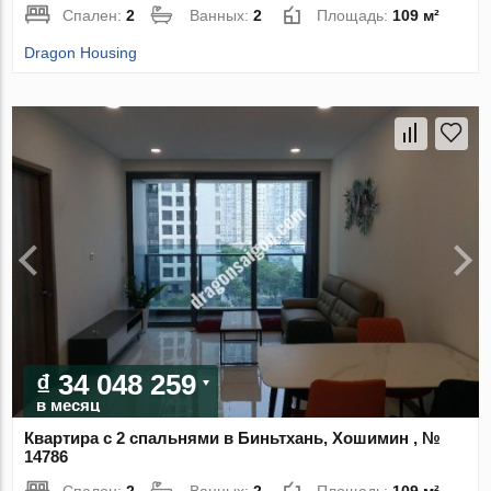
Спален:
2
Ванных:
2
Площадь:
109 м²
Dragon Housing
₫ 34 048 259
в месяц
Квартира с 2 спальнями в Биньтхань, Хошимин , №
14786
Спален:
2
Ванных:
2
Площадь:
109 м²