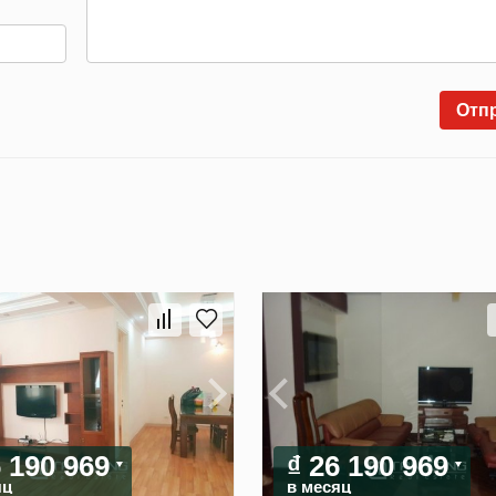
Отп
6 190 969
₫ 26 190 969
яц
в месяц