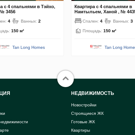
а с 4 спальнями в Тэйхо,
Квартира с 4 спальнями в
 № 3456
Намтыльем, Ханой , № 443
лен:
4
Ванных:
2
Спален:
4
Ванных:
3
щадь:
150 м²
Площадь:
150 м²
Tan Long Homes
Tan Long Home
ЦИЯ
НЕДВИЖИМОСТЬ
Новостройки
ики
Строящиеся ЖК
 недвижимости
Готовые ЖК
карте
Квартиры