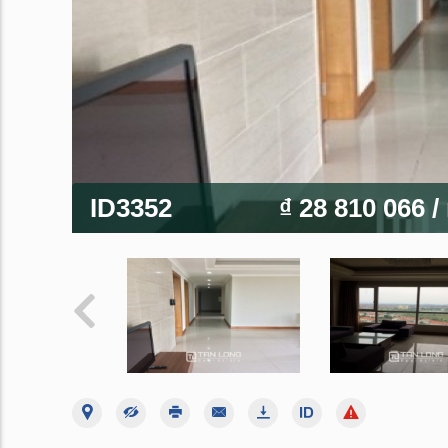
ID3352
₫ 28 810 066
/