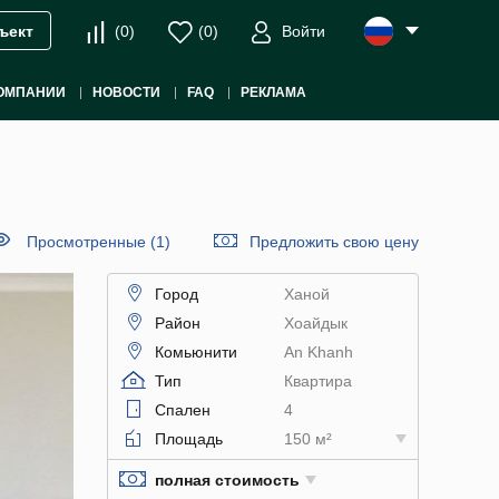
(
0
)
(
0
)
Войти
ъект
ОМПАНИИ
НОВОСТИ
FAQ
РЕКЛАМА
Просмотренные (1)
Предложить свою цену
Город
Ханой
Район
Хоайдык
Комьюнити
An Khanh
Тип
Квартира
Спален
4
Площадь
150 м²
полная стоимость