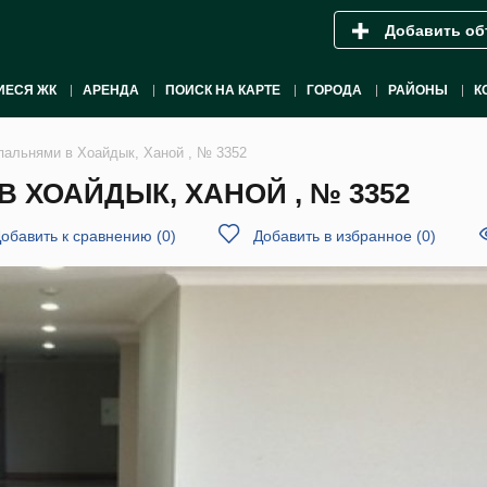
Добавить об
ИЕСЯ ЖК
АРЕНДА
ПОИСК НА КАРТЕ
ГОРОДА
РАЙОНЫ
К
спальнями в Хоайдык, Ханой , № 3352
В ХОАЙДЫК, ХАНОЙ , № 3352
обавить к сравнению
(
0
)
Добавить в избранное
(
0
)