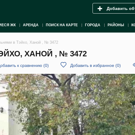
Добавить об
ИЕСЯ ЖК
АРЕНДА
ПОИСК НА КАРТЕ
ГОРОДА
РАЙОНЫ
К
льнями в Тэйхо, Ханой , № 3472
ЙХО, ХАНОЙ , № 3472
обавить к сравнению
(
0
)
Добавить в избранное
(
0
)