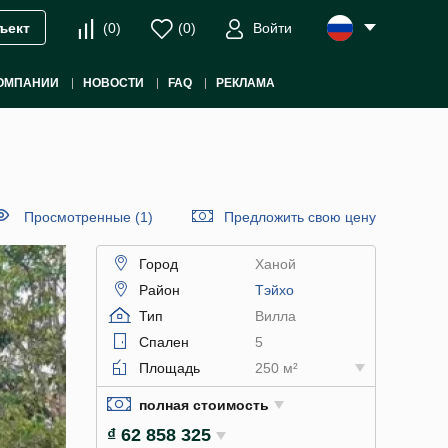
(
0
)
(
0
)
Войти
ъект
ОМПАНИИ
НОВОСТИ
FAQ
РЕКЛАМА
Просмотренные (1)
Предложить свою цену
Город
Ханой
Район
Тэйхо
Тип
Вилла
Спален
5
Площадь
250 м²
полная стоимость
₫ 62 858 325