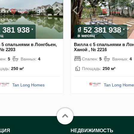
2 381 938
₫ 52 381 938
яц
в месяц
 5 спальнями в Лонгбьен,
Вилла с 5 спальнями в Лон
 № 2203
Ханой , № 2216
лен:
5
Ванных:
4
Спален:
5
Ванных:
4
щадь:
250 м²
Площадь:
250 м²
Tan Long Homes
Tan Long Home
ЦИЯ
НЕДВИЖИМОСТЬ