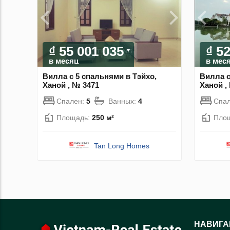
₫ 55 001 035
₫ 5
в месяц
в мес
Вилла с 5 спальнями в Тэйхо,
Вилла с
Ханой , № 3471
Ханой ,
Спален:
5
Ванных:
4
Спа
Площадь:
250 м²
Пло
Tan Long Homes
НАВИГА