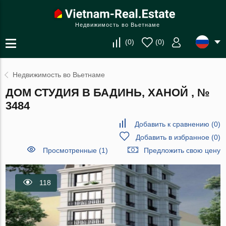
Недвижимость во Вьетнаме
(
0
)
(
0
)
Недвижимость во Вьетнаме
ДОМ СТУДИЯ В БАДИНЬ, ХАНОЙ , №
3484
Добавить к сравнению
(
0
)
Добавить в избранное
(
0
)
Просмотренные (1)
Предложить свою цену
118