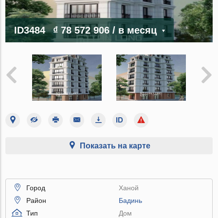
ID3484
₫ 78 572 906
/ в месяц
Показать на карте
Город
Ханой
Район
Бадинь
Тип
Дом