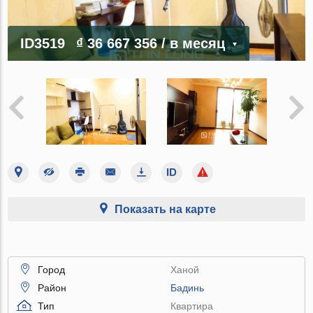
ID3519
₫ 36 667 356
/ в месяц
Показать на карте
Город
Ханой
Район
Бадинь
Тип
Квартира