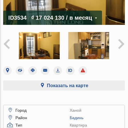
ID3534
₫ 17 024 130
/ в месяц
Показать на карте
Город
Ханой
Район
Бадинь
Тип
Квартира