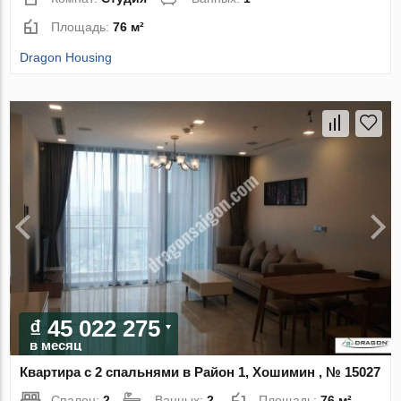
Площадь:
76 м²
Dragon Housing
₫ 45 022 275
в месяц
Квартира с 2 спальнями в Район 1, Хошимин , № 15027
Спален:
2
Ванных:
2
Площадь:
76 м²