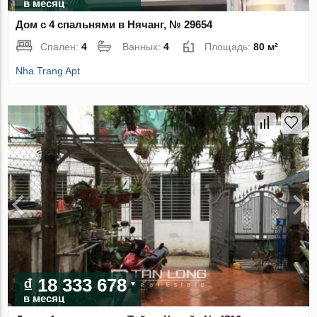
в месяц
Дом с 4 спальнями в Нячанг, № 29654
Спален:
4
Ванных:
4
Площадь:
80 м²
Nha Trang Apt
₫ 18 333 678
в месяц