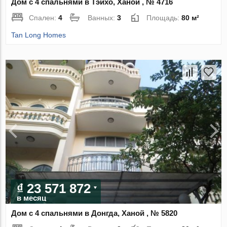
Дом с 4 спальнями в Тэйхо, Ханой , № 4716
Спален:
4
Ванных:
3
Площадь:
80 м²
Tan Long Homes
₫ 23 571 872
в месяц
Дом с 4 спальнями в Донгда, Ханой , № 5820