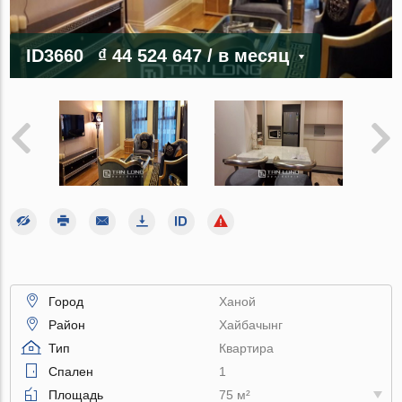
ID3660
₫ 44 524 647
/ в месяц
Город
Ханой
Район
Хайбачынг
Тип
Квартира
Спален
1
Площадь
75 м²