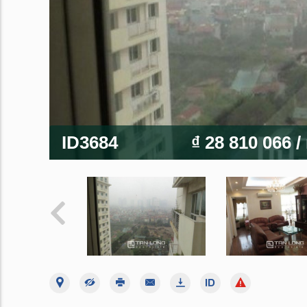
ID3684
₫ 28 810 066
/