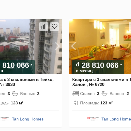
8 810 066
₫ 28 810 066
яц
в месяц
а с 3 спальнями в Тэйхо,
Квартира с 3 спальнями в 
 № 3930
Ханой , № 6720
лен:
3
Ванных:
2
Спален:
3
Ванных:
2
щадь:
123 м²
Площадь:
123 м²
Tan Long Homes
Tan Long Home