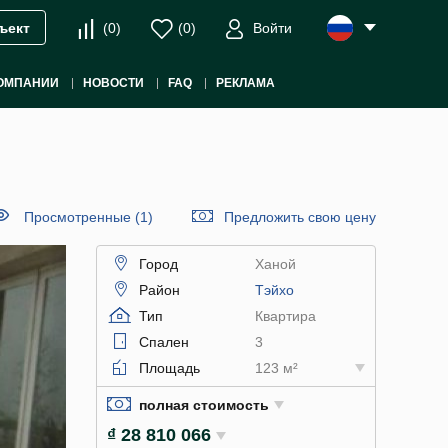
(
0
)
(
0
)
Войти
ъект
ОМПАНИИ
НОВОСТИ
FAQ
РЕКЛАМА
Просмотренные (1)
Предложить свою цену
Город
Ханой
Район
Тэйхо
Тип
Квартира
Спален
3
Площадь
123 м²
полная стоимость
₫ 28 810 066