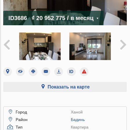
ID3686
₫ 20 952 775
/ в месяц
Показать на карте
Город
Ханой
Район
Бадинь
Тип
Квартира