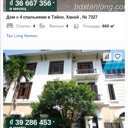
₫ 36 667 356
в месяц
Дом с 4 спальнями в Тэйхо, Ханой , № 7327
Спален:
4
Ванных:
4
Площадь:
660 м²
Tan Long Homes
₫ 39 286 453
в месяц