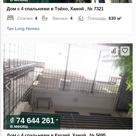
Дом с 4 спальнями в Тэйхо, Ханой , № 7321
Спален:
4
Ванных:
4
Площадь:
630 м²
Tan Long Homes
₫ 74 644 261
в месяц
Дом с 4 спальнями в Каузяй, Ханой , № 5695